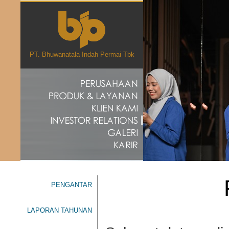
PT. Bhuwanatala Indah Permai Tbk
PENGANTAR
LAPORAN TAHUNAN