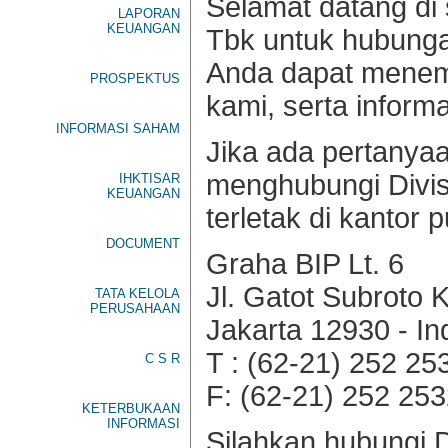
Selamat datang di
LAPORAN
KEUANGAN
Tbk untuk hubungan
Anda dapat menem
PROSPEKTUS
kami, serta inform
INFORMASI SAHAM
Jika ada pertanyaa
menghubungi Divis
IHKTISAR
KEUANGAN
terletak di kantor p
DOCUMENT
Graha BIP Lt. 6
Jl. Gatot Subroto 
TATA KELOLA
PERUSAHAAN
Jakarta 12930 - In
T : (62-21) 252 25
C S R
F: (62-21) 252 25
KETERBUKAAN
INFORMASI
Silahkan hubungi D