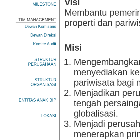
Visi
MILESTONE
Membantu pemerin
TIM MANAGEMENT
properti dan pariw
Dewan Komisaris
Dewan Direksi
Komite Audit
Misi
Mengembangkan
STRUKTUR
PERUSAHAAN
menyediakan keb
STRUKTUR
pariwisata bagi
ORGANISASI
Menjadikan perus
ENTITAS ANAK BIP
tengah persaing
globalisasi.
LOKASI
Menjadi perusah
menerapkan prin