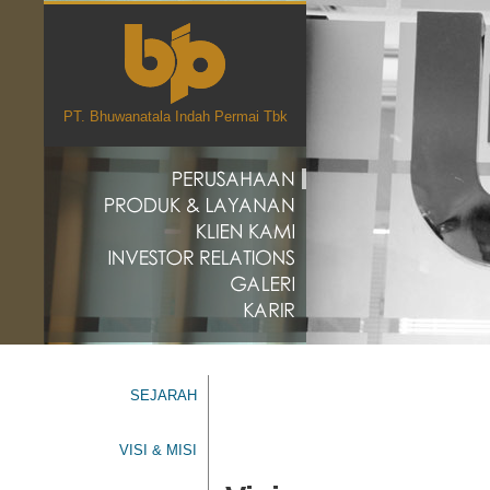
PT. Bhuwanatala Indah Permai Tbk
SEJARAH
VISI & MISI