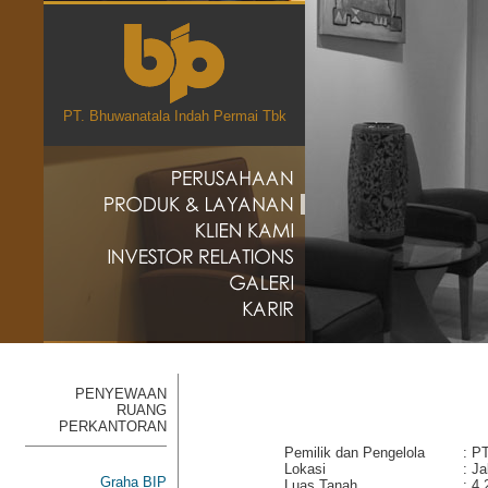
PT. Bhuwanatala Indah Permai Tbk
PENYEWAAN
RUANG
PERKANTORAN
Pemilik dan Pengelola
:
PT
Lokasi
:
Ja
Graha BIP
Luas Tanah
:
4.