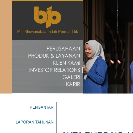
PT. Bhuwanatala Indah Permai Tbk
PENGANTAR
LAPORAN TAHUNAN